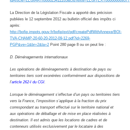
idArticle=LEGIARTI000023412205&cidTexte=LEGITEXT000006069577
La Direction de la Législation Fiscale a apporté des précision
publiées
le
12 septembre 2012 au bulletin officiel des impôts
ci
après:
http://bofip.impots.gouv.fr/bofip/ext/pdf/createPdfWithAnnexe/BOI-
TVA-CHAMP-20-60-20-2012-09-12.pdf?id=2269-
PGP&ve=1&br=2&la=2
Point 280 page 8 ou on peut lire :
D. Déménagements internationaux
Les opérations de déménagements à destination de pays ou
territoires tiers sont exonérées conformément aux dispositions de
l’
article 262-I du CGI
.
Lorsque le déménagement s’effectue d’un pays ou territoires tiers
vers la France, l’imposition s’applique à la fraction du prix
correspondant au transport effectué sur le territoire national et
aux opérations de déballage et de mise en place réalisées à
destination. Il est admis que les locations de cadres et de
conteneurs utilisés exclusivement par le locataire à des