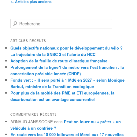
Navigation
←
Articles plus anciens
des
articles
R
e
c
h
ARTICLES RÉCENTS
e
Quels objectifs nationaux pour le développement du vélo ?
r
La trajectoire de la SNBC 3 et l’alerte du HCC
c
Adoption de la feuille de route climatique française
h
Prolongement de la ligne 1 du métro vers l’est francilien : la
e
concertation préalable lancée (CNDP)
Fonds vert : « Il sera porté à 1 Md€ en 2027 » selon Monique
Barbut, ministre de la Transition écologique
Pour plus de la moitié des PME et ETI européennes, la
décarbonation est un avantage concurrentiel
COMMENTAIRES RÉCENTS
ARNAUD JANSSOONE
dans
Peut-on louer ou « prêter » un
véhicule à un confrère ?
En route vers les 10 000 followers et Merci aux 17 nouvelles