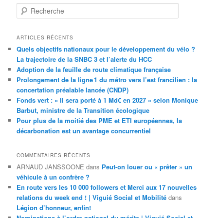
R
e
c
h
ARTICLES RÉCENTS
e
Quels objectifs nationaux pour le développement du vélo ?
r
La trajectoire de la SNBC 3 et l’alerte du HCC
c
Adoption de la feuille de route climatique française
h
Prolongement de la ligne 1 du métro vers l’est francilien : la
e
concertation préalable lancée (CNDP)
Fonds vert : « Il sera porté à 1 Md€ en 2027 » selon Monique
Barbut, ministre de la Transition écologique
Pour plus de la moitié des PME et ETI européennes, la
décarbonation est un avantage concurrentiel
COMMENTAIRES RÉCENTS
ARNAUD JANSSOONE
dans
Peut-on louer ou « prêter » un
véhicule à un confrère ?
En route vers les 10 000 followers et Merci aux 17 nouvelles
relations du week end ! | Viguié Social et Mobilité
dans
Légion d’honneur, enfin!
Nominations à l’ordre national du mérite | Viguié Social et