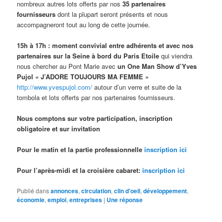
nombreux autres lots offerts par nos
35 partenaires
fournisseurs
dont la plupart seront présents et nous
accompagneront tout au long de cette journée.
15h à 17h :
moment convivial entre adhérents et avec nos
partenaires sur la Seine à bord du Paris Etoile
qui viendra
nous chercher au Pont Marie avec
un One Man Show d’Yves
Pujol « J’ADORE TOUJOURS MA FEMME »
http://www.yvespujol.com/
autour d’un verre et suite de la
tombola et lots offerts par nos partenaires fournisseurs.
Nous
comptons sur votre participation
,
inscription
obligatoire
et sur invitation
Pour le matin et la partie professionnelle
inscription ici
Pour l’après-midi et la croisière cabaret:
inscription ici
Publié dans
annonces
,
circulation
,
clin d'oeil
,
développement
,
économie
,
emploi
,
entreprises
|
Une
réponse