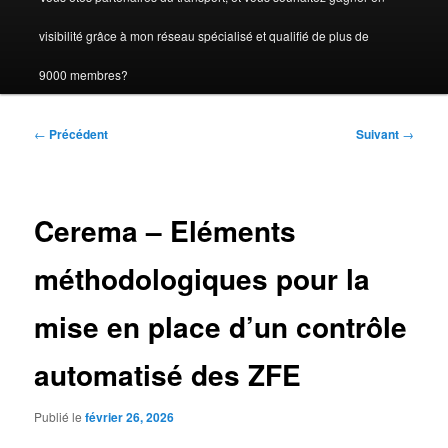
visibilité grâce à mon réseau spécialisé et qualifié de plus de
9000 membres?
Navigation
←
Précédent
Suivant
→
des
articles
Cerema – Eléments
méthodologiques pour la
mise en place d’un contrôle
automatisé des ZFE
Publié le
février 26, 2026