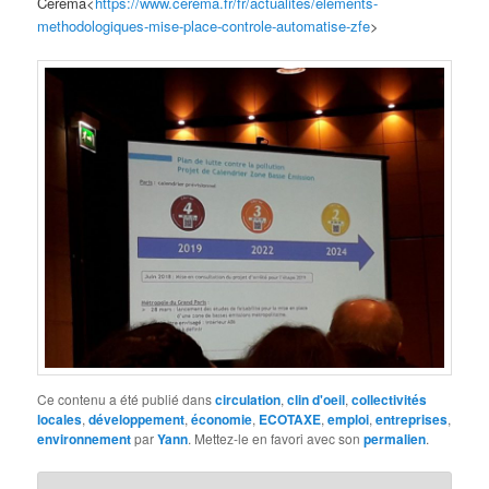
Cerema<
https://www.cerema.fr/fr/actualites/elements-
methodologiques-mise-place-controle-automatise-zfe
>
Ce contenu a été publié dans
circulation
,
clin d'oeil
,
collectivités
locales
,
développement
,
économie
,
ECOTAXE
,
emploi
,
entreprises
,
environnement
par
Yann
. Mettez-le en favori avec son
permalien
.