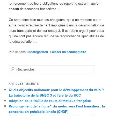
renforcement de leurs obligations de reporting extra-financier
assorti de sanctions financières…
Ce sont donc bien tous les chargeurs, qui a un moment ou un
autre, vont être directement impliqués dans la décarbonation de
leurs transports et de leur scope 3. Il est donc urgent pour ceux
qui ne l’ont pas encore fait, de se rapprocher de spécialistes de
la décarbonation…
Publié dans
Uncategorized
|
Laisser un commentaire
R
e
c
h
ARTICLES RÉCENTS
e
Quels objectifs nationaux pour le développement du vélo ?
r
La trajectoire de la SNBC 3 et l’alerte du HCC
c
Adoption de la feuille de route climatique française
h
Prolongement de la ligne 1 du métro vers l’est francilien : la
e
concertation préalable lancée (CNDP)