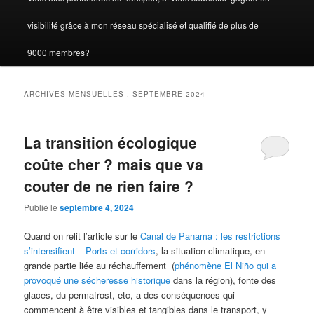
visibilité grâce à mon réseau spécialisé et qualifié de plus de
9000 membres?
ARCHIVES MENSUELLES :
SEPTEMBRE 2024
La transition écologique
coûte cher ? mais que va
couter de ne rien faire ?
Publié le
septembre 4, 2024
Quand on relit l’article sur le
Canal de Panama : les restrictions
s’intensifient – Ports et corridors
, la situation climatique, en
grande partie liée au réchauffement (
phénomène El Niño qui a
provoqué une sécheresse historique
dans la région), fonte des
glaces, du permafrost, etc, a des conséquences qui
commencent à être visibles et tangibles dans le transport, y