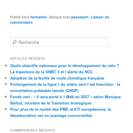
Publié dans
formation
|
Marqué avec
passeport
|
Laisser un
commentaire
R
e
c
h
ARTICLES RÉCENTS
e
Quels objectifs nationaux pour le développement du vélo ?
r
La trajectoire de la SNBC 3 et l’alerte du HCC
c
Adoption de la feuille de route climatique française
h
Prolongement de la ligne 1 du métro vers l’est francilien : la
e
concertation préalable lancée (CNDP)
Fonds vert : « Il sera porté à 1 Md€ en 2027 » selon Monique
Barbut, ministre de la Transition écologique
Pour plus de la moitié des PME et ETI européennes, la
décarbonation est un avantage concurrentiel
COMMENTAIRES RÉCENTS