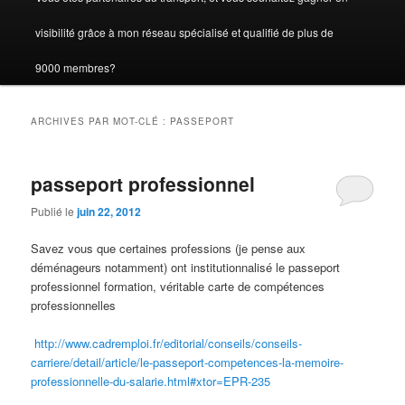
visibilité grâce à mon réseau spécialisé et qualifié de plus de
9000 membres?
ARCHIVES PAR MOT-CLÉ :
PASSEPORT
passeport professionnel
Publié le
juin 22, 2012
Savez vous que certaines professions (je pense aux
déménageurs notamment) ont institutionnalisé le passeport
professionnel formation, véritable carte de compétences
professionnelles
http://www.cadremploi.fr/editorial/conseils/conseils-
carriere/detail/article/le-passeport-competences-la-memoire-
professionnelle-du-salarie.html#xtor=EPR-235