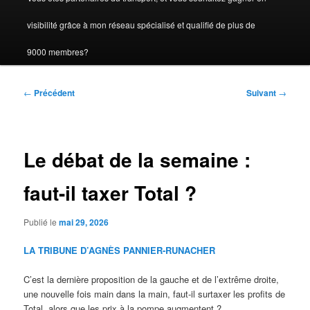
visibilité grâce à mon réseau spécialisé et qualifié de plus de
9000 membres?
Navigation
←
Précédent
Suivant
→
des
articles
Le débat de la semaine :
faut-il taxer Total ?
Publié le
mai 29, 2026
LA TRIBUNE D’AGNÈS PANNIER-RUNACHER
C’est la dernière proposition de la gauche et de l’extrême droite,
une nouvelle fois main dans la main, faut-il surtaxer les profits de
Total, alors que les prix à la pompe augmentent ?