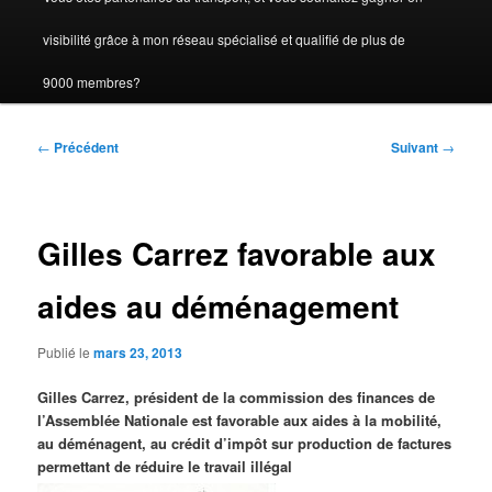
visibilité grâce à mon réseau spécialisé et qualifié de plus de
9000 membres?
Navigation
←
Précédent
Suivant
→
des
articles
Gilles Carrez favorable aux
aides au déménagement
Publié le
mars 23, 2013
Gilles Carrez, président de la commission des finances de
l’Assemblée Nationale est favorable aux aides à la mobilité,
au déménagent, au crédit d’impôt sur production de factures
permettant de réduire le travail illégal