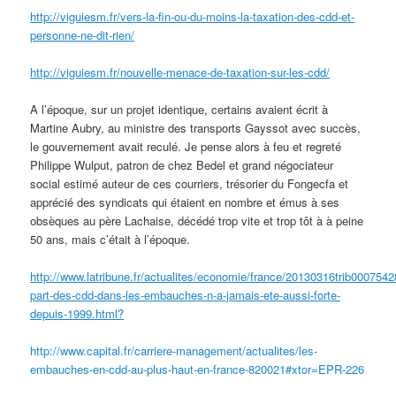
http://viguiesm.fr/vers-la-fin-ou-du-moins-la-taxation-des-cdd-et-
personne-ne-dit-rien/
http://viguiesm.fr/nouvelle-menace-de-taxation-sur-les-cdd/
A l’époque, sur un projet identique, certains avaient écrit à
Martine Aubry, au ministre des transports Gayssot avec succès,
le gouvernement avait reculé. Je pense alors à feu et regreté
Philippe Wulput, patron de chez Bedel et grand négociateur
social estimé auteur de ces courriers, trésorier du Fongecfa et
apprécié des syndicats qui étaient en nombre et émus à ses
obsèques au père Lachaise, décédé trop vite et trop tôt à à peine
50 ans, mais c’était à l’époque.
http://www.latribune.fr/actualites/economie/france/20130316trib0007542
part-des-cdd-dans-les-embauches-n-a-jamais-ete-aussi-forte-
depuis-1999.html?
http://www.capital.fr/carriere-management/actualites/les-
embauches-en-cdd-au-plus-haut-en-france-820021#xtor=EPR-226