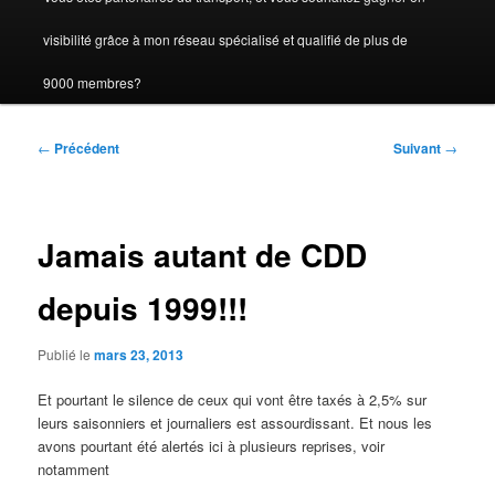
visibilité grâce à mon réseau spécialisé et qualifié de plus de
9000 membres?
Navigation
←
Précédent
Suivant
→
des
articles
Jamais autant de CDD
depuis 1999!!!
Publié le
mars 23, 2013
Et pourtant le silence de ceux qui vont être taxés à 2,5% sur
leurs saisonniers et journaliers est assourdissant. Et nous les
avons pourtant été alertés ici à plusieurs reprises, voir
notamment