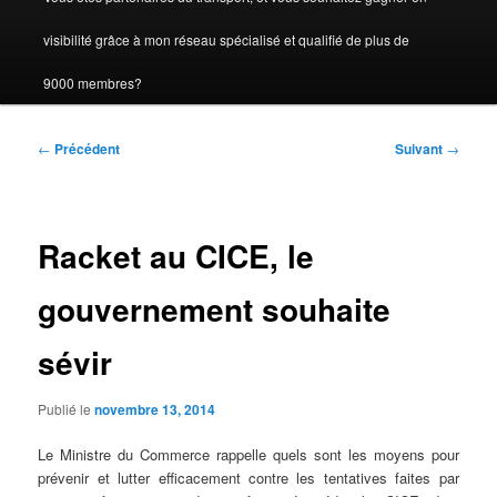
visibilité grâce à mon réseau spécialisé et qualifié de plus de
9000 membres?
Navigation
←
Précédent
Suivant
→
des
articles
Racket au CICE, le
gouvernement souhaite
sévir
Publié le
novembre 13, 2014
Le Ministre du Commerce rappelle quels sont les moyens pour
prévenir et lutter efficacement contre les tentatives faites par