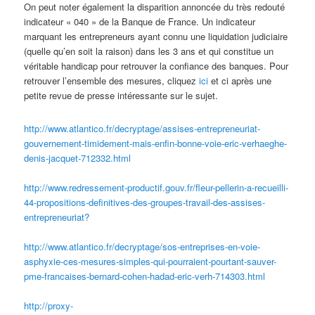
On peut noter également la disparition annoncée du très redouté
indicateur « 040 » de la Banque de France. Un indicateur
marquant les entrepreneurs ayant connu une liquidation judiciaire
(quelle qu’en soit la raison) dans les 3 ans et qui constitue un
véritable handicap pour retrouver la confiance des banques. Pour
retrouver l’ensemble des mesures, cliquez
ici
et ci après une
petite revue de presse intéressante sur le sujet.
http://www.atlantico.fr/decryptage/assises-entrepreneuriat-
gouvernement-timidement-mais-enfin-bonne-voie-eric-verhaeghe-
denis-jacquet-712332.html
http://www.redressement-productif.gouv.fr/fleur-pellerin-a-recueilli-
44-propositions-definitives-des-groupes-travail-des-assises-
entrepreneuriat
?
http://www.atlantico.fr/decryptage/sos-entreprises-en-voie-
asphyxie-ces-mesures-simples-qui-pourraient-pourtant-sauver-
pme-francaises-bernard-cohen-hadad-eric-verh-714303.html
http://proxy-