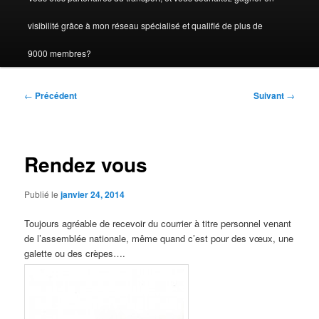
visibilité grâce à mon réseau spécialisé et qualifié de plus de
9000 membres?
Navigation
←
Précédent
Suivant
→
des
articles
Rendez vous
Publié le
janvier 24, 2014
Toujours agréable de recevoir du courrier à titre personnel venant
de l’assemblée nationale, même quand c’est pour des vœux, une
galette ou des crèpes….