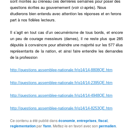
sont montés au créneau ces dernières semaines pour poser des
questions écrites au gouvernement (voir ci-après). Nous
étudierons bien entendu avec attention les réponses et en ferons
part à nos fidèles lecteurs.
Il s’agit en tout cas d’un oecuménisme de tous bords, et encore
un peu de courage messieurs (dames), il ne reste plus que 285
députés à convaincre pour atteindre une majorité sur les 577 élus
représentants de la nation, et ainsi faire entendre les demandes
de la profess
ion
http://questions.assemblee-nationale.fr/q14/14-8808QE.htm
http://questions.assemblee-nationale.fr/q14/14-2395QE.htm
http://questions.assemblee-nationale.fr/q14/14-4948QE.htm
http://questions.assemblee-nationale.fr/q14/14-8253QE.htm
Ce contenu a été publié dans
économie
,
entreprises
,
fiscal
,
reglementation
par
Yann
. Mettez-le en favori avec son
permalien
.