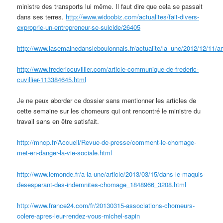
ministre des transports lui même. Il faut dire que cela se passait
dans ses terres.
http://www.widoobiz.com/actualites/fait-divers-
exproprie-un-entrepreneur-se-suicide/26405
http://www.lasemainedansleboulonnais.fr/actualite/la_une/2012/12/11/a
http://www.fredericcuvillier.com/article-communique-de-frederic-
cuvillier-113384645.html
Je ne peux aborder ce dossier sans mentionner les articles de
cette semaine sur les chomeurs qui ont rencontré le ministre du
travail sans en être satisfait.
http://mncp.fr/Accueil/Revue-de-presse/comment-le-chomage-
met-en-danger-la-vie-sociale.html
http://www.lemonde.fr/a-la-une/article/2013/03/15/dans-le-maquis-
desesperant-des-indemnites-chomage_1848966_3208.html
http://www.france24.com/fr/20130315-associations-chomeurs-
colere-apres-leur-rendez-vous-michel-sapin