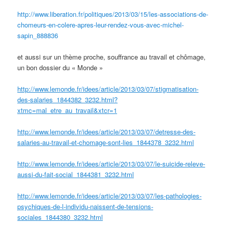
http://www.liberation.fr/politiques/2013/03/15/les-associations-de-
chomeurs-en-colere-apres-leur-rendez-vous-avec-michel-
sapin_888836
et aussi sur un thème proche, souffrance au travail et chômage,
un bon dossier du « Monde »
http://www.lemonde.fr/idees/article/2013/03/07/stigmatisation-
des-salaries_1844382_3232.html?
xtmc=mal_etre_au_travail&xtcr=1
http://www.lemonde.fr/idees/article/2013/03/07/detresse-des-
salaries-au-travail-et-chomage-sont-lies_1844378_3232.html
http://www.lemonde.fr/idees/article/2013/03/07/le-suicide-releve-
aussi-du-fait-social_1844381_3232.html
http://www.lemonde.fr/idees/article/2013/03/07/les-pathologies-
psychiques-de-l-individu-naissent-de-tensions-
sociales_1844380_3232.html