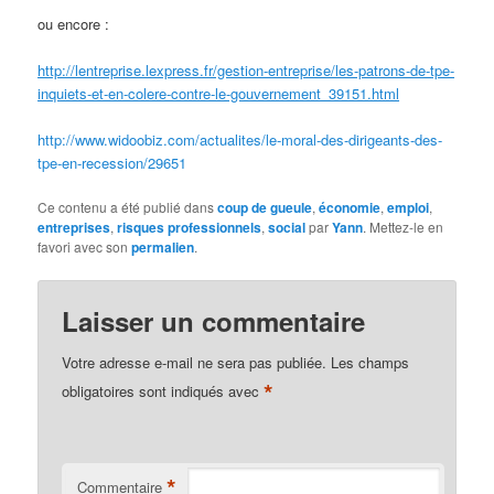
ou encore :
http://lentreprise.lexpress.fr/gestion-entreprise/les-patrons-de-tpe-
inquiets-et-en-colere-contre-le-gouvernement_39151.html
http://www.widoobiz.com/actualites/le-moral-des-dirigeants-des-
tpe-en-recession/29651
Ce contenu a été publié dans
coup de gueule
,
économie
,
emploi
,
entreprises
,
risques professionnels
,
social
par
Yann
. Mettez-le en
favori avec son
permalien
.
Laisser un commentaire
Votre adresse e-mail ne sera pas publiée.
Les champs
*
obligatoires sont indiqués avec
*
Commentaire