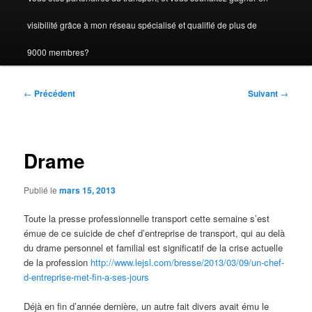
visibilité grâce à mon réseau spécialisé et qualifié de plus de
9000 membres?
Navigation
←
Précédent
Suivant
→
des
articles
Drame
Publié le
mars 15, 2013
Toute la presse professionnelle transport cette semaine s’est
émue de ce suicide de chef d’entreprise de transport, qui au delà
du drame personnel et familial est significatif de la crise actuelle
de la profession
http://www.lejsl.com/bresse/2013/03/09/un-chef-
d-entreprise-met-fin-a-ses-jours
Déjà en fin d’année dernière, un autre fait divers avait ému le