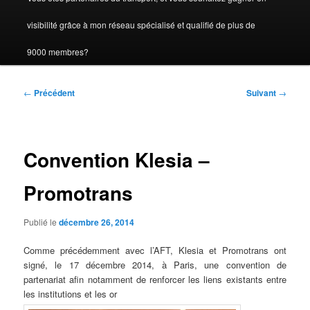
visibilité grâce à mon réseau spécialisé et qualifié de plus de
9000 membres?
Navigation
←
Précédent
Suivant
→
des
articles
Convention Klesia –
Promotrans
Publié le
décembre 26, 2014
Comme précédemment avec l’AFT, Klesia et Promotrans ont
signé, le 17 décembre 2014, à Paris, une convention de
partenariat afin notamment de renforcer les liens existants entre
les institutions et les or