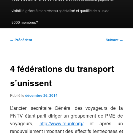
visibilité grâce à mon réseau spécialisé et qualifié de plus de
9000 membres?
Navigation
←
Précédent
Suivant
→
des
articles
4 fédérations du transport
s’unissent
Publié le
décembre 26, 2014
L’ancien secrétaire Général des voyageurs de la
FNTV étant parti diriger un groupement de PME de
voyageurs,
http://www.reunir.org/
et après un
renouvellement important des effectifs (entreprises et