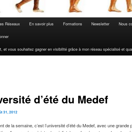
les Réseaux
En savoir plus
Formations
Newsletter
Nous co
onner
t, et vous souhaitez gagner en visibilité grâce à mon réseau spécialisé et q
versité d’été du Medef
ût 31, 2012
t de la semaine, c’est l’université d’été du Medef, avec une grande 