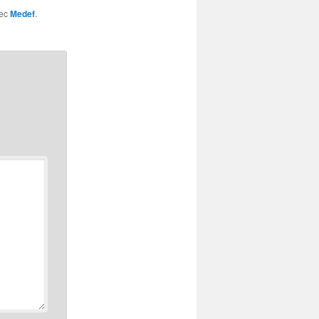
vec
Medef
.