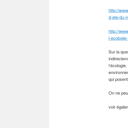
http://www
d-ete-du-m
http://www
l-ecologie
Sur la que
indirectem
l’écologie
environnem
qui posent
On ne peut
voir égal