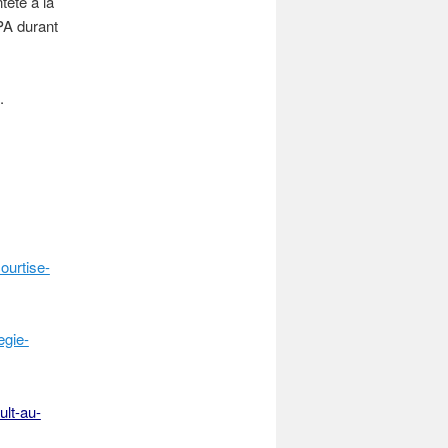
teté à la
PA durant
.
ourtise-
egie-
ult-au-