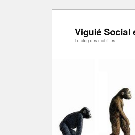
Aller
au
contenu
Viguié Social 
principal
Le blog des mobilités