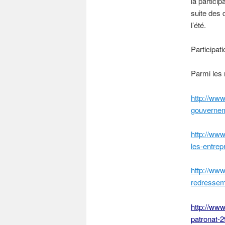
la partici
suite des 
l’été.
Participat
Parmi les 
http://www
gouvernem
http://www
les-entrep
http://www
redressem
http://www
patronat-