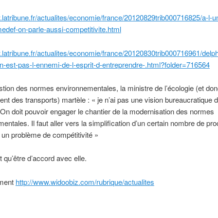
.latribune.fr/actualites/economie/france/20120829trib000716825/a-l-un
edef-on-parle-aussi-competitivite.html
.latribune.fr/actualites/economie/france/20120830trib000716961/delp
-n-est-pas-l-ennemi-de-l-esprit-d-entreprendre-.html?folder=716564
stion des normes environnementales, la ministre de l’écologie (et do
ent des transports) martèle : « je n’ai pas une vision bureaucratique 
. On doit pouvoir engager le chantier de la modernisation des normes
entales. Il faut aller vers la simplification d’un certain nombre de pr
 un problème de compétitivité »
 qu’être d’accord avec elle.
ement
http://www.widoobiz.com/rubrique/actualites