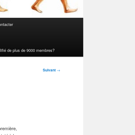
ntacter
ualifié de plus de 9000 membres?
Suivant
→
première,