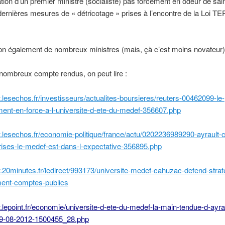
pation d’un premier ministre (socialiste) pas forcément en odeur de sain
dernières mesures de « détricotage » prises à l’encontre de la Loi TE
ion également de nombreux ministres (mais, çà c’est moins novateur)
nombreux compte rendus, on peut lire :
.lesechos.fr/investisseurs/actualites-boursieres/reuters-00462099-le-
ent-en-force-a-l-universite-d-ete-du-medef-356607.php
.lesechos.fr/economie-politique/france/actu/0202236989290-ayrault-c
rises-le-medef-est-dans-l-expectative-356895.php
.20minutes.fr/ledirect/993173/universite-medef-cahuzac-defend-strat
ent-comptes-publics
.lepoint.fr/economie/universite-d-ete-du-medef-la-main-tendue-d-ayra
29-08-2012-1500455_28.php