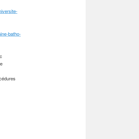
iversite-
hine-batho-
nc
de
océdures