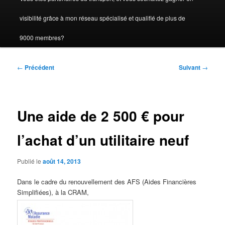
visibilité grâce à mon réseau spécialisé et qualifié de plus de
9000 membres?
Navigation
←
Précédent
Suivant
→
des
articles
Une aide de 2 500 € pour
l’achat d’un utilitaire neuf
Publié le
août 14, 2013
Dans le cadre du renouvellement des AFS (Aides Financières
Simplifiées), à la CRAM,