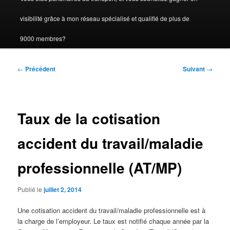
visibilité grâce à mon réseau spécialisé et qualifié de plus de
9000 membres?
Navigation
←
Précédent
Suivant
→
des
articles
Taux de la cotisation
accident du travail/maladie
professionnelle (AT/MP)
Publié le
juillet 2, 2014
Une cotisation accident du travail/maladie professionnelle est à
la charge de l’employeur. Le taux est notifié chaque année par la