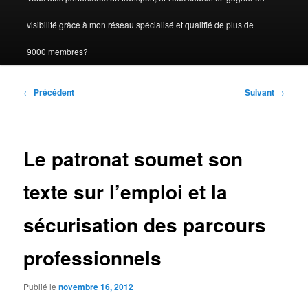
visibilité grâce à mon réseau spécialisé et qualifié de plus de
9000 membres?
Navigation
←
Précédent
Suivant
→
des
articles
Le patronat soumet son
texte sur l’emploi et la
sécurisation des parcours
professionnels
Publié le
novembre 16, 2012