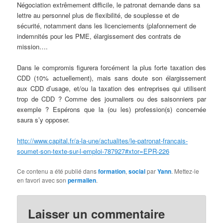
Négociation extrêmement difficile, le patronat demande dans sa
lettre au personnel plus de flexibilité, de souplesse et de
sécurité, notamment dans les licenciements (plafonnement de
indemnités pour les PME, élargissement des contrats de
mission….
Dans le compromis figurera forcément la plus forte taxation des
CDD (10% actuellement), mais sans doute son élargissement
aux CDD d’usage, et/ou la taxation des entreprises qui utilisent
trop de CDD ? Comme des journaliers ou des saisonniers par
exemple ? Espérons que la (ou les) profession(s) concernée
saura s’y opposer.
http://www.capital.fr/a-la-une/actualites/le-patronat-francais-
soumet-son-texte-sur-l-emploi-787927#xtor=EPR-226
Ce contenu a été publié dans
formation
,
social
par
Yann
. Mettez-le
en favori avec son
permalien
.
Laisser un commentaire