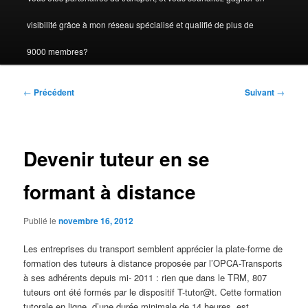
visibilité grâce à mon réseau spécialisé et qualifié de plus de
9000 membres?
Navigation
←
Précédent
Suivant
→
des
articles
Devenir tuteur en se
formant à distance
Publié le
novembre 16, 2012
Les entreprises du transport semblent apprécier la plate-forme de
formation des tuteurs à distance proposée par l’OPCA-Transports
à ses adhérents depuis mi- 2011 : rien que dans le TRM, 807
tuteurs ont été formés par le dispositif T-tutor@t. Cette formation
tutorale en ligne, d’une durée minimale de 14 heures, est