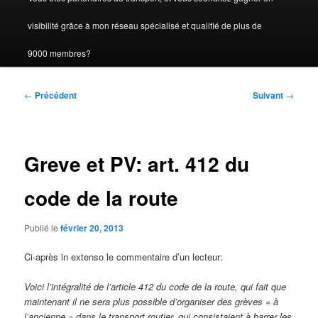
visibilité grâce à mon réseau spécialisé et qualifié de plus de
9000 membres?
Navigation
←
Précédent
Suivant
→
des
articles
Greve et PV: art. 412 du
code de la route
Publié le
février 20, 2013
Ci-après in extenso le commentaire d’un lecteur:
Voici l’intégralité de l’article 412 du code de la route, qui fait que
maintenant il ne sera plus possible d’organiser des grèves « à
l’ancienne » dans le transport routier, qui consistaient à barrer les