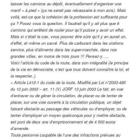
laisser les camions au dépôt, éventuellement d’organiser une
manif « à pied » (ça ne serait pas nécessaire à mon avis). Mais
voilà, est-ce que la cohésion de la profession est suffisante pour
ça ? Posez vous la question. Il faudrait qu’il y ait plus que 6
camions qui arrêtent de rouler pour qu’il puisse y avoir un effet.
Mais si c’était le cas, vous pouvez être sûrs qu’il y en aurait un,
d’effet, et même un sacré. Plus de carburant dans les stations
service, plus d’aliments dans les super-marchés, dans nos
grandes villes, en moins de trois jours !!! Pensez-y…..
Voici l’article du code de la route, dans son intégralité (le principe
de la vie en démocratie, c’est que tous doivent connaître la loi, et
la respecter..).
« Article L412-1 du code de la route. Modifié par Loi n°2003-495
du 12 juin 2003 – art. 11 (V) JORF 13 juin 2003 Le fait, en vue
d’entraver ou de gêner la circulation, de placer ou de tenter de
placer, sur une voie ouverte à la circulation publique, un objet
faisant obstacle au passage des véhicules ou d’employer, ou de
tenter d’employer un moyen quelconque pour y mettre obstacle,
est puni de deux ans d’emprisonnement et de 4 500 euros
d’amende.
Toute personne coupable de l’une des infractions prévues au