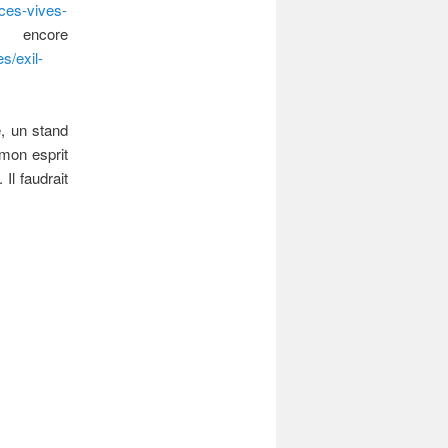
rces-vives-
core
es/exil-
e, un stand
 mon esprit
Il faudrait