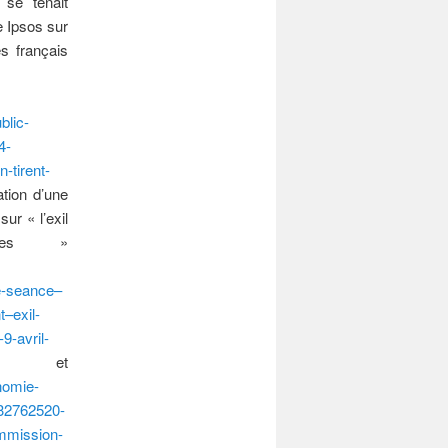
i se tenait
 Ipsos sur
es français
blic-
4-
-tirent-
tion d’une
ur « l’exil
ves »
re-seance–
–exil-
9-avril-
t
nomie-
432762520-
mmission-