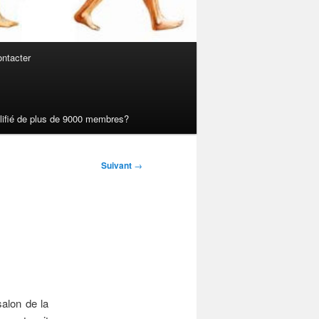
ntacter
ualifié de plus de 9000 membres?
Suivant
→
alon de la