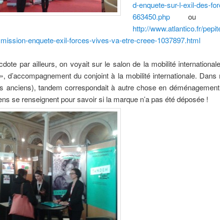
d-enquete-sur-l-exil-des-fo
663450.php
ou en
http://www.atlantico.fr/pepit
mission-enquete-exil-forces-vives-va-etre-creee-1037897.html
cdote par ailleurs, on voyait sur le salon de la mobilité international
, d’accompagnement du conjoint à la mobilité internationale. Dans
es anciens), tandem correspondait à autre chose en déménagement. 
ns se renseignent pour savoir si la marque n’a pas été déposée !