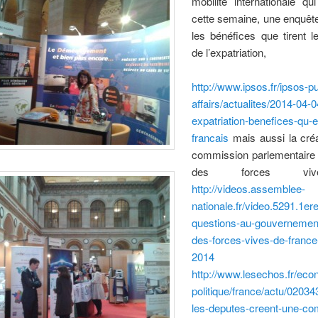
mobilité internationale qu
cette semaine, une enquête
les bénéfices que tirent l
de l’expatriation,
http://www.ipsos.fr/ipsos-pu
affairs/actualites/2014-04-0
expatriation-benefices-qu-en
francais
mais aussi la créa
commission parlementaire s
des forces vi
http://videos.assemblee-
nationale.fr/video.5291.1e
questions-au-gouvernement
des-forces-vives-de-france-
2014
e
http://www.lesechos.fr/eco
politique/france/actu/0203
les-deputes-creent-une-co