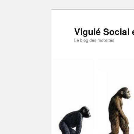
Aller
au
contenu
Viguié Social 
principal
Le blog des mobilités