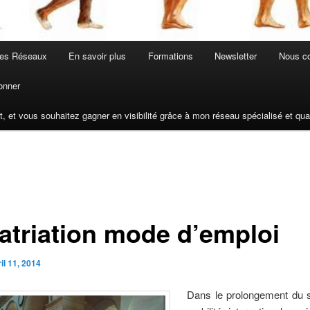
les Réseaux
En savoir plus
Formations
Newsletter
Nous co
onner
t, et vous souhaitez gagner en visibilité grâce à mon réseau spécialisé et q
atriation mode d’emploi
il 11, 2014
Dans le prolongement du s