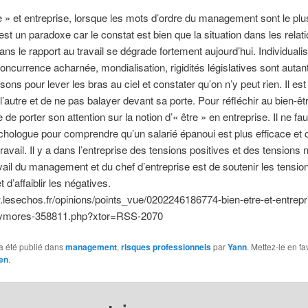
e » et entreprise, lorsque les mots d’ordre du management sont le pl
 est un paradoxe car le constat est bien que la situation dans les relat
 dans le rapport au travail se dégrade fortement aujourd’hui. Individual
oncurrence acharnée, mondialisation, rigidités législatives sont autan
ons pour lever les bras au ciel et constater qu’on n’y peut rien. Il est 
’autre et de ne pas balayer devant sa porte. Pour réfléchir au bien-être
de porter son attention sur la notion d’« être » en entreprise. Il ne fau
hologue pour comprendre qu’un salarié épanoui est plus efficace et c
ravail. Il y a dans l’entreprise des tensions positives et des tensions 
avail du management et du chef d’entreprise est de soutenir les tensio
t d’affaiblir les négatives.
.lesechos.fr/opinions/points_vue/0202246186774-bien-etre-et-entrepr
xymores-358811.php?xtor=RSS-2070
a été publié dans
management
,
risques professionnels
par
Yann
. Mettez-le en fa
en
.