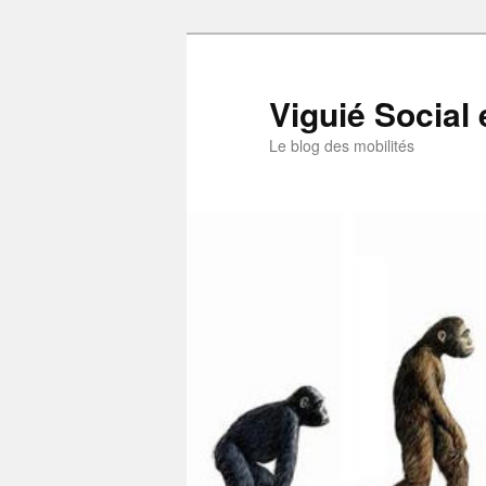
Aller
au
contenu
Viguié Social 
principal
Le blog des mobilités