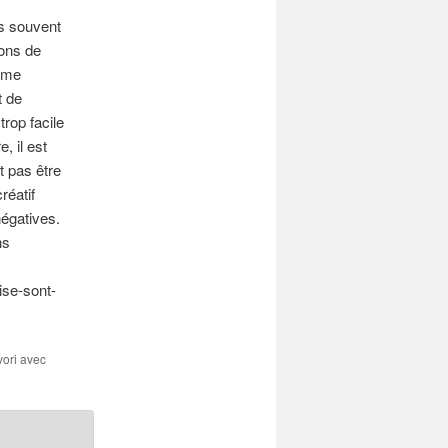
us souvent
ions de
isme
t de
trop facile
, il est
t pas être
réatif
négatives.
ns
ise-sont-
vori avec