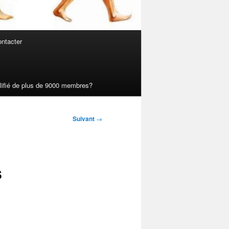
ntacter
ualifié de plus de 9000 membres?
Suivant
→
s