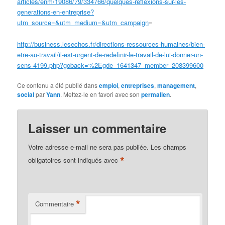
articles/enm/19086/79/334766/quelques-reflexions-sur-les-
generations-en-entreprise?
utm_source=&utm_medium=&utm_campaign
=
http://business.lesechos.fr/directions-ressources-humaines/bien-
etre-au-travail/il-est-urgent-de-redefinir-le-travail-de-lui-donner-un-
sens-4199.php?goback=%2Egde_1641347_member_208399600
Ce contenu a été publié dans
emploi
,
entreprises
,
management
,
social
par
Yann
. Mettez-le en favori avec son
permalien
.
Laisser un commentaire
Votre adresse e-mail ne sera pas publiée.
Les champs
*
obligatoires sont indiqués avec
*
Commentaire