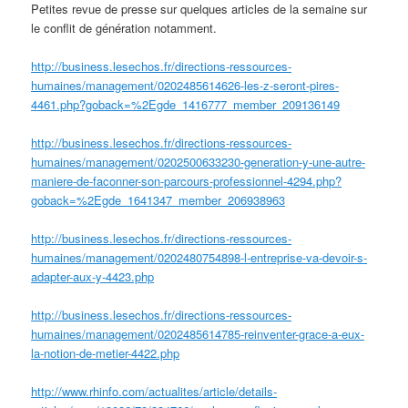
Petites revue de presse sur quelques articles de la semaine sur
le conflit de génération notamment.
http://business.lesechos.fr/directions-ressources-
humaines/management/0202485614626-les-z-seront-pires-
4461.php?goback=%2Egde_1416777_member_209136149
http://business.lesechos.fr/directions-ressources-
humaines/management/0202500633230-generation-y-une-autre-
maniere-de-faconner-son-parcours-professionnel-4294.php?
goback=%2Egde_1641347_member_206938963
http://business.lesechos.fr/directions-ressources-
humaines/management/0202480754898-l-entreprise-va-devoir-s-
adapter-aux-y-4423.php
http://business.lesechos.fr/directions-ressources-
humaines/management/0202485614785-reinventer-grace-a-eux-
la-notion-de-metier-4422.php
http://www.rhinfo.com/actualites/article/details-