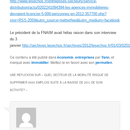
http://www.lesechos.fr/entreprises-secteurs/service-
distribution/actu/0202241094394-les-agences-immobilieres-
devraient-licencier-5-000-personnes-en-2012-357700.php?
xtor=RSS-2059&utm_source=twitterfeed&utm_medium=facebook
Le président de la FNAIM avait hélas raison dans son interview
du 3
janvier
http://archives.lesechos.fr/archives/2012/lesechos.fr/01/03/02
Ce contenu a été publié dans
économie
,
entreprises
par
Yann
, et
marqué avec
immobilier
. Mettez-le en favori avec son
permalien
.
UNE RÉFLEXION SUR «
QUEL SECTEUR DE LA MOBILITÉ RISQUE DE
SUPPRIMER 5000 EMPLOIS SUITE À LA BAISSE DE 20% DE SON
ACTIVITÉ?
»