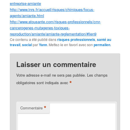
entreprise-amiante
http://www.inrs.fr/accueil/risques/chimiques/focus-
agents/amiante.html
http://www.atousante.com/risques-professionnels/cmr-
cancerogenes-mutagenes-toxiques-
reproduction/amiante/amiante-reglementation/#lien9
Ce contenu a été publié dans
risques professionnels
,
santé au
travail
,
social
par
Yann
. Mettez-le en favori avec son
permalien
.
Laisser un commentaire
Votre adresse e-mail ne sera pas publiée.
Les champs
*
obligatoires sont indiqués avec
*
Commentaire