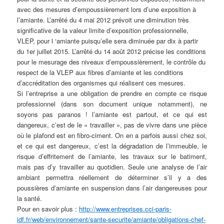
avec des mesures d’empoussièrement lors d’une exposition à
l’amiante. L’arrêté du 4 mai 2012 prévoit une diminution très
significative de la valeur limite d’exposition professionnelle,
VLEP, pour l ‘amiante puisqu’elle sera diminuée par dix à partir
du 1er juillet 2015. L’arrêté du 14 août 2012 précise les conditions
pour le mesurage des niveaux d’empoussièrement, le contrôle du
respect de la VLEP aux fibres d’amiante et les conditions
d’accréditation des organismes qui réalisent ces mesures.
Si l’entreprise a une obligation de prendre en compte ce risque
professionnel (dans son document unique notamment), ne
soyons pas paranos ! l’amiante est partout, et ce qui est
dangereux, c’est de le « travailler », pas de vivre dans une pièce
où le plafond est en fibro-ciment. On en a parfois aussi chez soi,
et ce qui est dangereux, c’est la dégradation de l’immeuble, le
risque d’effritement de l’amiante, les travaux sur le batiment,
mais pas d’y travailler au quotidien. Seule une analyse de l’air
ambiant permettra réellement de déterminer s’il y a des
poussières d’amiante en suspension dans l’air dangereuses pour
la santé.
Pour en savoir plus :
http://www.entreprises.cci-paris-
idf.fr/web/environnement/sante-securite/amiante/obligations-chef-