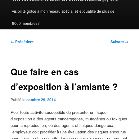
visibilité grâce à mon réseau spécialisé et qualifié de plus de
9000 membres?
Navigation
←
Précédent
Suivant
→
des
articles
Que faire en cas
d’exposition à l’amiante ?
Publié le
octobre 29, 2014
Pour toute activité susceptible de présenter un risque
d’exposition à des agents cancérogènes, mutagènes ou toxiques
pour la reproduction, ou des agents chimiques dangereux,
l’employeur doit procéder à une évaluation des risques encourus
pour la santé et la sécurité des personnes exposées, notamment