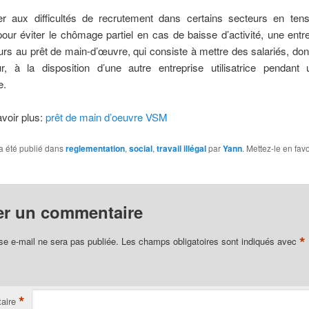
ier aux difficultés de recrutement dans certains secteurs en ten
pour éviter le chômage partiel en cas de baisse d’activité, une entr
urs au prêt de main-d’œuvre, qui consiste à mettre des salariés, dont
ur, à la disposition d’une autre entreprise utilisatrice pendant
e.
voir plus:
prêt de main d’oeuvre VSM
a été publié dans
reglementation
,
social
,
travail illégal
par
Yann
. Mettez-le en fav
er un commentaire
*
se e-mail ne sera pas publiée.
Les champs obligatoires sont indiqués avec
*
aire