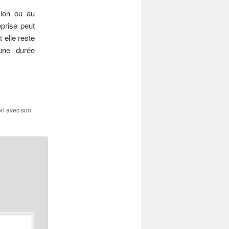
sion ou au
eprise peut
 elle reste
 une durée
ori avec son