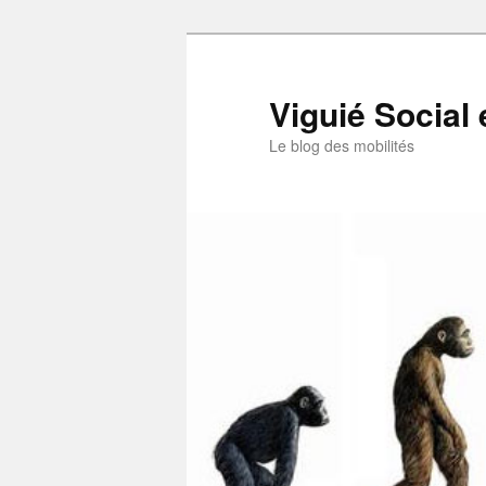
Aller
au
contenu
Viguié Social 
principal
Le blog des mobilités