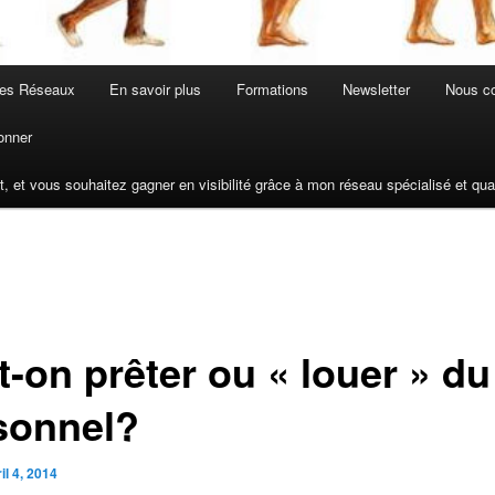
les Réseaux
En savoir plus
Formations
Newsletter
Nous co
onner
t, et vous souhaitez gagner en visibilité grâce à mon réseau spécialisé et q
t-on prêter ou « louer » du
sonnel?
il 4, 2014