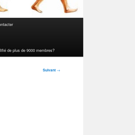
ntacter
ualifié de plus de 9000 membres?
Suivant
→