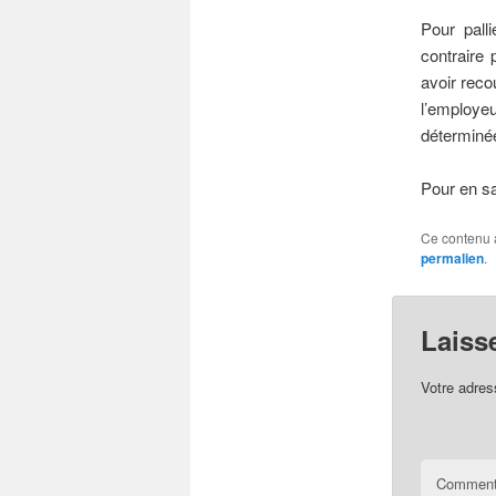
Pour pall
contraire 
avoir reco
l’employe
déterminé
Pour en sa
Ce contenu 
permalien
.
Laiss
Votre adres
Comment