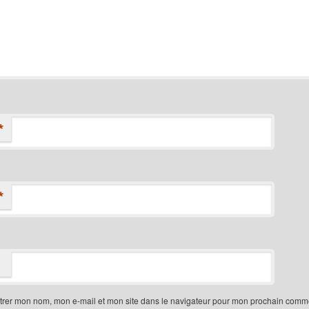
*
*
trer mon nom, mon e-mail et mon site dans le navigateur pour mon prochain comme