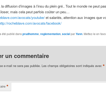
à la diffusion d’images à l’insu du plein gré.. Tout le monde ne peut pas
loser, mais cela peut parfois coûter un peu…
heblave.com/avocats/youtube/
et salariés, attention aux images que v
http://rocheblave.com/avocats/facebook/
a été publié dans
prudhomme
,
reglementation
,
social
par
Yann
. Mettez-le en favo
er un commentaire
*
se e-mail ne sera pas publiée.
Les champs obligatoires sont indiqués avec
*
aire