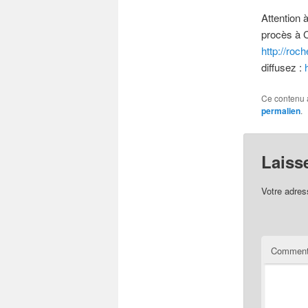
Attention 
procès à C
http://roc
diffusez :
Ce contenu 
permalien
.
Laiss
Votre adres
Comment