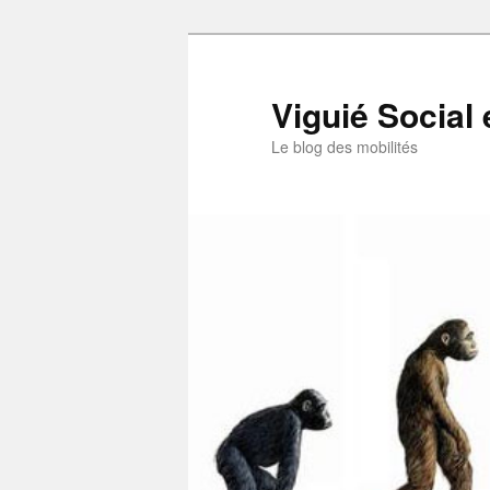
Aller
au
contenu
Viguié Social 
principal
Le blog des mobilités