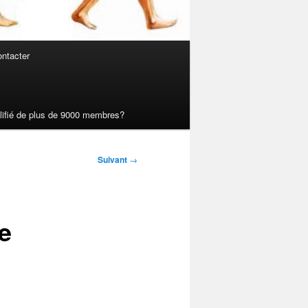
ntacter
ualifié de plus de 9000 membres?
Suivant
→
e