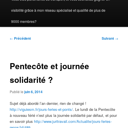
visibilité grâce à mon réseau spécialisé et qualifié de plus de
9000 membres?
Navigation
←
Précédent
Suivant
→
des
articles
Pentecôte et journée
solidarité ?
Publié le
juin 6, 2014
Sujet déjà abordé l’an dernier, rien de changé !
http://viguiesm.fr/jours-feries-et-ponts/
. Le lundi de la Pentecôte
à nouveau férié n’est plus la journée solidarité par défaut, et pour
en savoir plus
http://www.juritravail.com/Actualite/jours-feries-
repos/Id/489