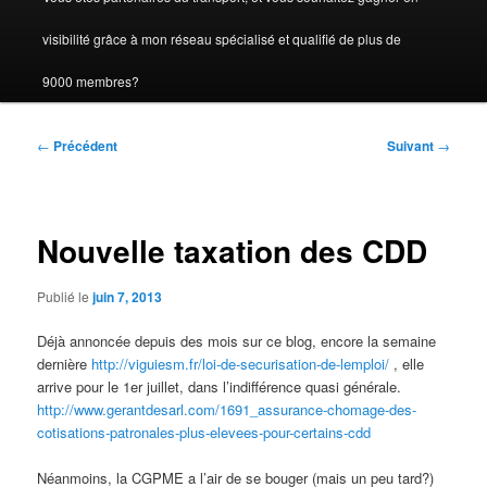
visibilité grâce à mon réseau spécialisé et qualifié de plus de
9000 membres?
Navigation
←
Précédent
Suivant
→
des
articles
Nouvelle taxation des CDD
Publié le
juin 7, 2013
Déjà annoncée depuis des mois sur ce blog, encore la semaine
dernière
http://viguiesm.fr/loi-de-securisation-de-lemploi/
, elle
arrive pour le 1er juillet, dans l’indifférence quasi générale.
http://www.gerantdesarl.com/1691_assurance-chomage-des-
cotisations-patronales-plus-elevees-pour-certains-cdd
Néanmoins, la CGPME a l’air de se bouger (mais un peu tard?)