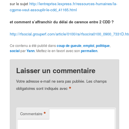
sur le sujet
http://lentreprise.lexpress.fr/ressources-humaines/la-
cgpme-veut-assouplir-le-cdd_41165.html
et comment s’affranchir du délai de carence entre 2 CDD ?
http://rfsocial.grouperf.com/article/0100/ra/rfsocira0100_0900_7331D.ht
Ce contenu a été publié dans
coup de gueule
,
emploi
,
politique
,
social
par
Yann
. Mettez-le en favori avec son
permalien
.
Laisser un commentaire
Votre adresse e-mail ne sera pas publiée.
Les champs
*
obligatoires sont indiqués avec
*
Commentaire