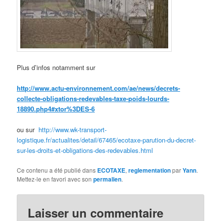
Plus d’infos notamment sur
http://www.actu-environnement.com/ae/news/decrets-
collecte-obligations-redevables-taxe-poids-lourds-
18890.php4#xtor%3DES-6
ou sur
http://www.wk-transport-
logistique.fr/actualites/detail/67465/ecotaxe-parution-du-decret-
sur-les-droits-et-obligations-des-redevables.html
Ce contenu a été publié dans
ECOTAXE
,
reglementation
par
Yann
.
Mettez-le en favori avec son
permalien
.
Laisser un commentaire