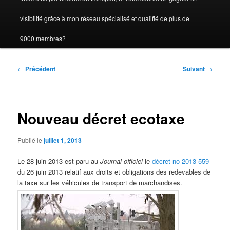
visibilité grâce à mon réseau spécialisé et qualifié de plus de
9000 membres?
Navigation
←
Précédent
Suivant
→
des
articles
Nouveau décret ecotaxe
Publié le
juillet 1, 2013
Le 28 juin 2013 est paru au
Journal officiel
le
décret no 2013-559
du 26 juin 2013 relatif aux droits et obligations des redevables de
la taxe sur les véhicules de transport de marchandises.