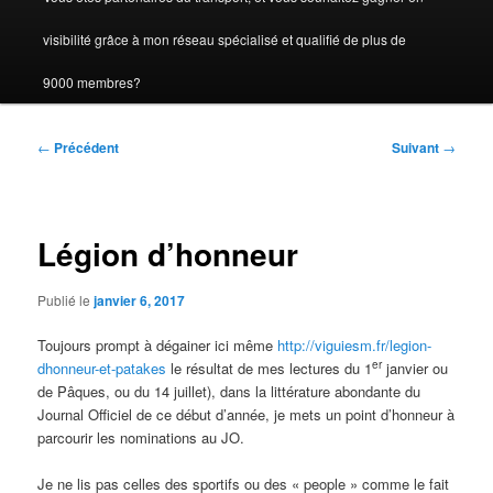
visibilité grâce à mon réseau spécialisé et qualifié de plus de
9000 membres?
Navigation
←
Précédent
Suivant
→
des
articles
Légion d’honneur
Publié le
janvier 6, 2017
Toujours prompt à dégainer ici même
http://viguiesm.fr/legion-
er
dhonneur-et-patakes
le résultat de mes lectures du 1
janvier ou
de Pâques, ou du 14 juillet), dans la littérature abondante du
Journal Officiel de ce début d’année, je mets un point d’honneur à
parcourir les nominations au JO.
Je ne lis pas celles des sportifs ou des « people » comme le fait