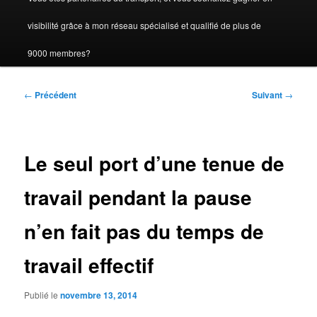
visibilité grâce à mon réseau spécialisé et qualifié de plus de
9000 membres?
Navigation
←
Précédent
Suivant
→
des
articles
Le seul port d’une tenue de
travail pendant la pause
n’en fait pas du temps de
travail effectif
Publié le
novembre 13, 2014