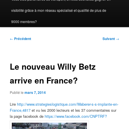
visibilité grâce à mon réseau spécialisé et qualifié de plus de
9000 membres?
Navigation
←
Précédent
Suivant
→
des
articles
Le nouveau Willy Betz
arrive en France?
Publié le
mars 7, 2014
Lire
http://www.strategieslogistique.com/Waberer-s-s-implante-en-
France,4817
et vu les 2000 lecteurs et les 37 commentaires sur
la page facebook de
https://www.facebook.com/CNPTRF?