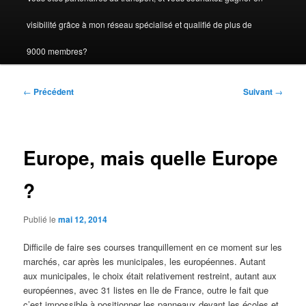
visibilité grâce à mon réseau spécialisé et qualifié de plus de
9000 membres?
Navigation
←
Précédent
Suivant
→
des
articles
Europe, mais quelle Europe
?
Publié le
mai 12, 2014
Difficile de faire ses courses tranquillement en ce moment sur les
marchés, car après les municipales, les européennes. Autant
aux municipales, le choix était relativement restreint, autant aux
européennes, avec 31 listes en Ile de France, outre le fait que
c’est impossible à positionner les panneaux devant les écoles et