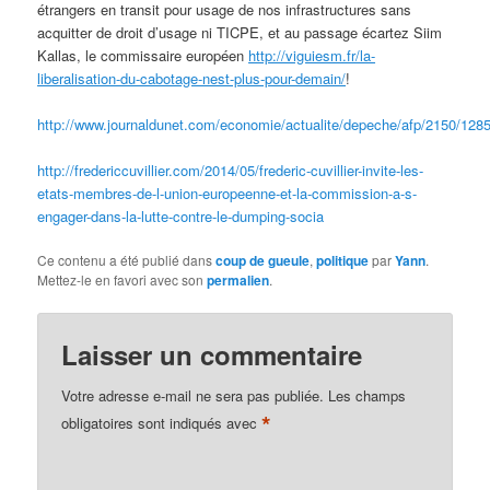
étrangers en transit pour usage de nos infrastructures sans
acquitter de droit d’usage ni TICPE, et au passage écartez Siim
Kallas, le commissaire européen
http://viguiesm.fr/la-
liberalisation-du-cabotage-nest-plus-pour-demain/
!
http://www.journaldunet.com/economie/actualite/depeche/afp/2150/12
http://fredericcuvillier.com/2014/05/frederic-cuvillier-invite-les-
etats-membres-de-l-union-europeenne-et-la-commission-a-s-
engager-dans-la-lutte-contre-le-dumping-socia
Ce contenu a été publié dans
coup de gueule
,
politique
par
Yann
.
Mettez-le en favori avec son
permalien
.
Laisser un commentaire
Votre adresse e-mail ne sera pas publiée.
Les champs
*
obligatoires sont indiqués avec