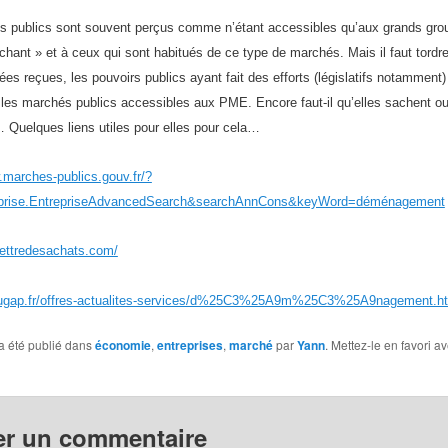
 publics sont souvent perçus comme n’étant accessibles qu’aux grands gro
chant » et à ceux qui sont habitués de ce type de marchés. Mais il faut tordre
ées reçues, les pouvoirs publics ayant fait des efforts (législatifs notamment
 les marchés publics accessibles aux PME. Encore faut-il qu’elles sachent o
 Quelques liens utiles pour elles pour cela…
.marches-publics.gouv.fr/?
eprise.EntrepriseAdvancedSearch&searchAnnCons&keyWord=déménagement
lettredesachats.com/
.ugap.fr/offres-actualites-services/d%25C3%25A9m%25C3%25A9nagement.h
a été publié dans
économie
,
entreprises
,
marché
par
Yann
. Mettez-le en favori a
er un commentaire