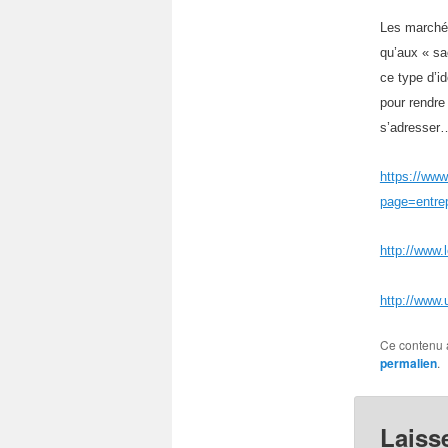
Les marchés
qu’aux « sa
ce type d’id
pour rendre
s’adresser…
https://www
page=entr
http://www.
http://www
Ce contenu 
permalien
.
Laiss