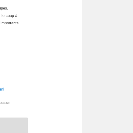
upes,
 le coup à
) importants
u
tml
vec son