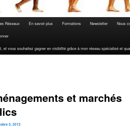
les Réseaux
En savoir plus
Formations
Newsletter
Nous co
onner
t, et vous souhaitez gagner en visibilité grâce à mon réseau spécialisé et q
énagements et marchés
lics
tobre 5, 2012