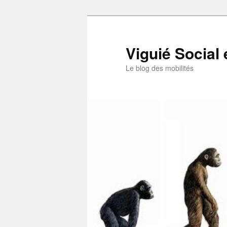
Aller
au
contenu
Viguié Social 
principal
Le blog des mobilités