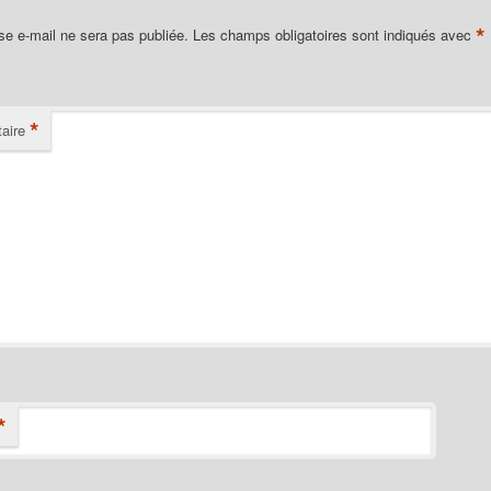
*
se e-mail ne sera pas publiée.
Les champs obligatoires sont indiqués avec
*
aire
*