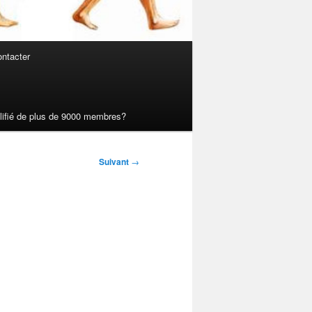
ntacter
ualifié de plus de 9000 membres?
Suivant
→