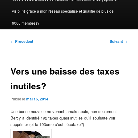
visibilité grâce à mon réseau spécialisé et qualifié de plus de
9000 membres?
Navigation
←
Précédent
Suivant
→
des
articles
Vers une baisse des taxes
inutiles?
Publié le
mai 16, 2014
Une bonne nouvelle ne venant jamais seule, non seulement
Bercy a identifié 192 taxes quasi inutiles qu’il souhaite voir
supprimer (et la 193ème c’est l’écotaxe?)