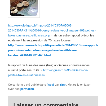
http://www.lefigaro.fr/impots/2014/03/07/05003-
20140307ARTFIG00016-bercy-a-dans-le-collimateur-192-petites-
taxes-pas-assez-efficaces.php
mais un autre rapport préconise
également la suppression de 70 taxes locales
http://www.lemonde.fr/politique/article/2014/05/13/un-rapport-
preconise-de-faire-le-menage-dans-les-70-taxes-
locales_4416148_823448.html
le rapport de l’une des mes (très) anciennes connaissances
aurait-il porté ses fruits ?
http://viguiesm.fr/30-milliards-de-
petites-taxes-a-rationaliser/
Ce contenu a été publié dans
fiscal
par
Yann
. Mettez-le en favori
avec son
permalien
.
Laisser un commentaire