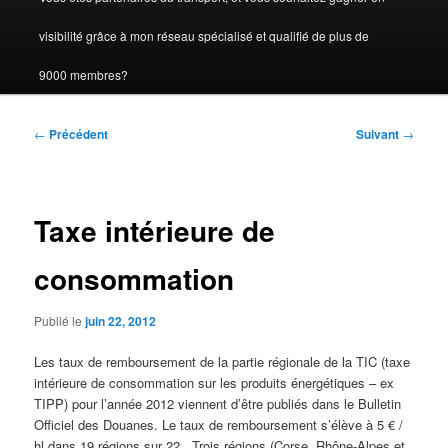
visibilité grâce à mon réseau spécialisé et qualifié de plus de
9000 membres?
Navigation
←
Précédent
Suivant
→
des
articles
Taxe intérieure de
consommation
Publié le
juin 22, 2012
Les taux de remboursement de la partie régionale de la TIC (taxe
intérieure de consommation sur les produits énergétiques – ex
TIPP) pour l’année 2012 viennent d’être publiés dans le Bulletin
Officiel des Douanes. Le taux de remboursement s’élève à 5 € /
hl dans 19 régions sur 22. Trois régions (Corse, Rhône-Alpes et