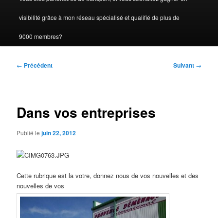
visibilité grâce à mon réseau spécialisé et qualifié de plus de
9000 membres?
Navigation
←
Précédent
Suivant
→
des
articles
Dans vos entreprises
Publié le
juin 22, 2012
Cette rubrique est la votre, donnez nous de vos nouvelles et des
nouvelles de vos