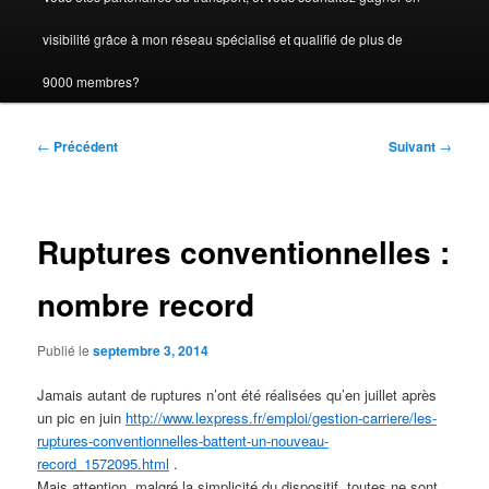
visibilité grâce à mon réseau spécialisé et qualifié de plus de
9000 membres?
Navigation
←
Précédent
Suivant
→
des
articles
Ruptures conventionnelles :
nombre record
Publié le
septembre 3, 2014
Jamais autant de ruptures n’ont été réalisées qu’en juillet après
un pic en juin
http://www.lexpress.fr/emploi/gestion-carriere/les-
ruptures-conventionnelles-battent-un-nouveau-
record_1572095.html
.
Mais attention, malgré la simplicité du dispositif, toutes ne sont