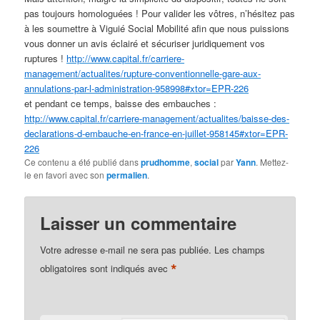
pas toujours homologuées ! Pour valider les vôtres, n’hésitez pas
à les soumettre à Viguié Social Mobilité afin que nous puissions
vous donner un avis éclairé et sécuriser juridiquement vos
ruptures !
http://www.capital.fr/carriere-
management/actualites/rupture-conventionnelle-gare-aux-
annulations-par-l-administration-958998#xtor=EPR-226
et pendant ce temps
, baisse des embauches :
http://www.capital.fr/carriere-management/actualites/baisse-des-
declarations-d-embauche-en-
france-en-juillet-958145#xtor=EPR-
226
Ce contenu a été publié dans
prudhomme
,
social
par
Yann
. Mettez-
le en favori avec son
permalien
.
Laisser un commentaire
Votre adresse e-mail ne sera pas publiée.
Les champs
*
obligatoires sont indiqués avec