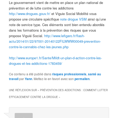
Le gouvernement vient de mettre en place un plan national de
prévention et de lutte contre les addictions
http://www.drogues.gouv.fr/
et Viguie Social Mobilité vous
propose une circulaire spécifique
note drogue VSM
ainsi qu’une
note de service type. Ces éléments sont bien entendu abordés
dans les formations à la prévention des risques que vous
propose Viguié Social.
http://www.lefigaro.fr/flash-
actu/2014/01/22/97001-20140122FILWWW00049-prevention-
contre-le-cannabis-chez-les-jeunes.php
http://www.europe1.fr/Sante/Mildt-un-plan-d-action-contre-les-
drogues-et-les-addictions-1783459/
Ce contenu a été publié dans
risques professionnels
,
santé au
travail
par
Yann
. Mettez-le en favori avec son
permalien
.
UNE RÉFLEXION SUR «
PRÉVENTION DES ADDICTIONS : COMMENT LUTTER
EFFICACEMENT CONTRE LA DROGUE
»