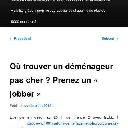
visibilité grâce à mon réseau spécialisé et qualifié de plus de
9000 membres?
Navigation
←
Précédent
Suivant
→
des
articles
Où trouver un déménageur
pas cher ? Prenez un «
jobber »
Publié le
octobre 11, 2014
Exemple en direct au 20 H de France 2 avec frizbiz !
http://www.1001cartons-demenagement-leblog.com/non-