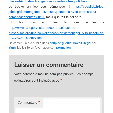
classe/frizbiz-le-jobbing-au-service-de-votre-quotidien/
Je trouve un job pour déménager !
https://youpijob.fr/job-
jobbing/demenagement-livraison/personne-avec-permis-pour-
demenager-nantes-80190
mais que fait la police ?
Et des bras en plus fait des émules ?
http://www.categorynet.com/communiques-de-
presse/societe/une-nouvelle-facon-de-demenager-%3A-besoin-de-
bras-?-20141008222083/
Ce contenu a été publié dans
coup de gueule
,
travail illégal
par
Yann
. Mettez-le en favori avec son
permalien
.
Laisser un commentaire
Votre adresse e-mail ne sera pas publiée.
Les champs
*
obligatoires sont indiqués avec
*
Commentaire