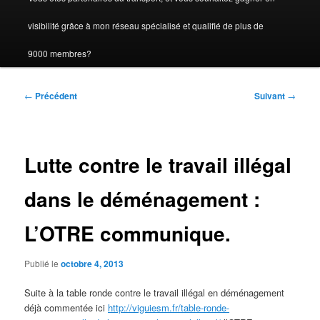
visibilité grâce à mon réseau spécialisé et qualifié de plus de
9000 membres?
Navigation
←
Précédent
Suivant
→
des
articles
Lutte contre le travail illégal
dans le déménagement :
L’OTRE communique.
Publié le
octobre 4, 2013
Suite à la table ronde contre le travail illégal en déménagement
déjà commentée ici
http://viguiesm.fr/table-ronde-