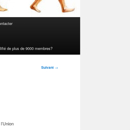
ntacter
ualifié de plus de 9000 membres?
Suivant
→
l’Union