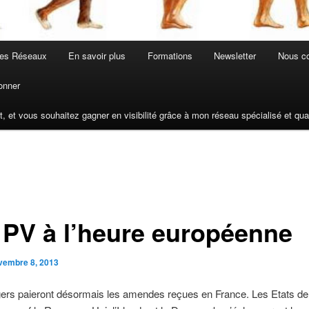
les Réseaux
En savoir plus
Formations
Newsletter
Nous co
onner
t, et vous souhaitez gagner en visibilité grâce à mon réseau spécialisé et q
 PV à l’heure européenne
vembre 8, 2013
ers paieront désormais les amendes reçues en France. Les Etats de 