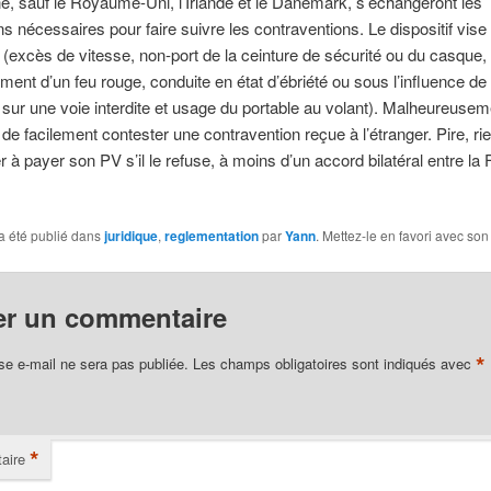
, sauf le Royaume-Uni, l’Irlande et le Danemark, s’échangeront les
ns nécessaires pour faire suivre les contraventions. Le dispositif vise
s (excès de vitesse, non-port de la ceinture de sécurité ou du casque,
ment d’un feu rouge, conduite en état d’ébriété ou sous l’influence de
n sur une voie interdite et usage du portable au volant). Malheureuseme
de facilement contester une contravention reçue à l’étranger. Pire, rie
r à payer son PV s’il le refuse, à moins d’un accord bilatéral entre la 
a été publié dans
juridique
,
reglementation
par
Yann
. Mettez-le en favori avec so
er un commentaire
*
se e-mail ne sera pas publiée.
Les champs obligatoires sont indiqués avec
*
aire