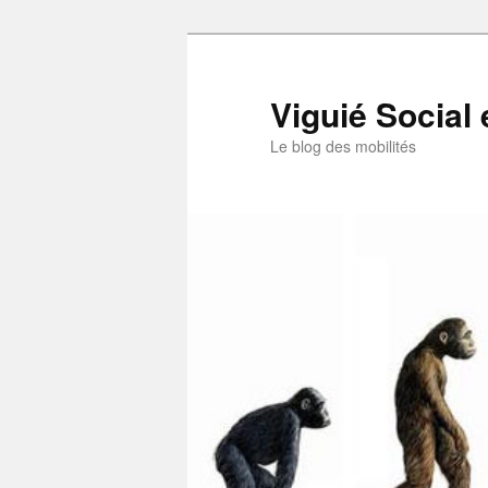
Aller
au
contenu
Viguié Social 
principal
Le blog des mobilités