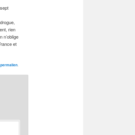
 sept
 drogue,
nt, rien
n n’oblige
France et
n
permalien
.