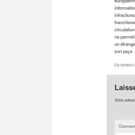
européenne
informatio
infraction
franchisse
circulatio
ne permet 
un étrange
son pays
Ce contenu 
Laiss
Votre adres
Comment