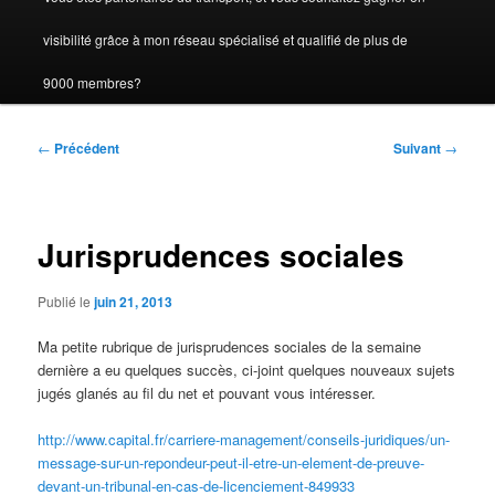
visibilité grâce à mon réseau spécialisé et qualifié de plus de
9000 membres?
Navigation
←
Précédent
Suivant
→
des
articles
Jurisprudences sociales
Publié le
juin 21, 2013
Ma petite rubrique de jurisprudences sociales de la semaine
dernière a eu quelques succès, ci-joint quelques nouveaux sujets
jugés glanés au fil du net et pouvant vous intéresser.
http://www.capital.fr/carriere-management/conseils-juridiques/un-
message-sur-un-repondeur-peut-il-etre-un-element-de-preuve-
devant-un-tribunal-en-cas-de-licenciement-849933