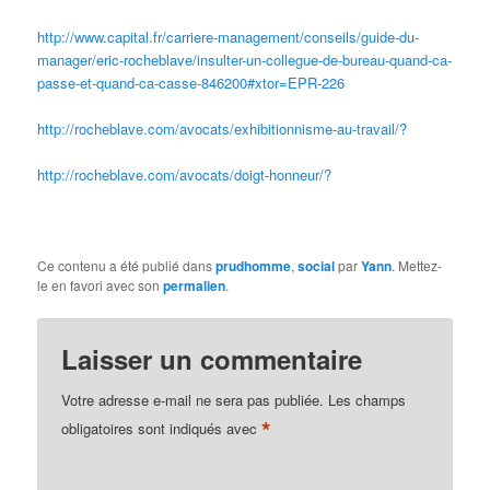
http://www.capital.fr/carriere-management/conseils/guide-du-
manager/eric-rocheblave/insulter-un-collegue-de-bureau-quand-ca-
passe-et-quand-ca-casse-846200#xtor=EPR-226
http://rocheblave.com/avocats/exhibitionnisme-au-travail/
?
http://rocheblave.com/avocats/doigt-honneur/
?
Ce contenu a été publié dans
prudhomme
,
social
par
Yann
. Mettez-
le en favori avec son
permalien
.
Laisser un commentaire
Votre adresse e-mail ne sera pas publiée.
Les champs
*
obligatoires sont indiqués avec