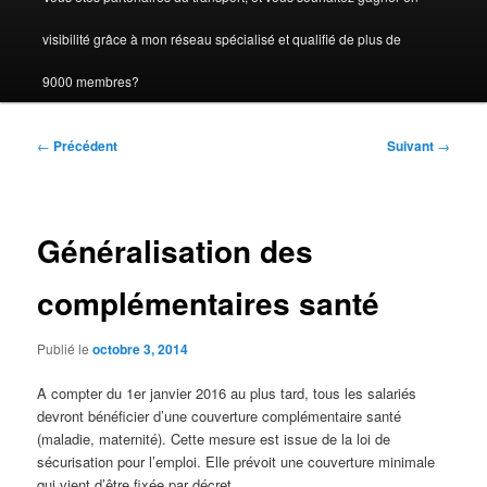
visibilité grâce à mon réseau spécialisé et qualifié de plus de
9000 membres?
Navigation
←
Précédent
Suivant
→
des
articles
Généralisation des
complémentaires santé
Publié le
octobre 3, 2014
A compter du 1er janvier 2016 au plus tard, tous les salariés
devront bénéficier d’une couverture complémentaire santé
(maladie, maternité). Cette mesure est issue de la loi de
sécurisation pour l’emploi. Elle prévoit une couverture minimale
qui vient d’être fixée par décret.