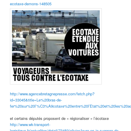
ecotaxe-demons-148505
http://www.agencebretagnepresse.com/fetch.php?
id=33045&title=Le%20bras-de-
fer%20sur%20l’%C3%A9cotaxe%20entre%20l’Etat%20et%20les%20
et certains députés proposent de « régionaliser » l’écotaxe
http://www.wk-transport-
logistique.fr/actualites/detail/73450/olivier-faure-ps-je-suggere-de-