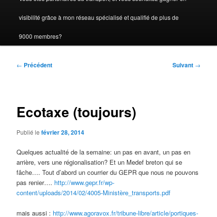
visibilité grâce à mon réseau spécialisé et qualifié de plus de
9000 membres?
Navigation
←
Précédent
Suivant
→
des
articles
Ecotaxe (toujours)
Publié le
février 28, 2014
Quelques actualité de la semaine: un pas en avant, un pas en
arrière, vers une régionalisation? Et un Medef breton qui se
fâche…. Tout d’abord un courrier du GEPR que nous ne pouvons
pas renier….
http://www.gepr.fr/wp-
content/uploads/2014/02/4005-Ministère_transports.pdf
mais aussi :
http://www.agoravox.fr/tribune-libre/article/portiques-