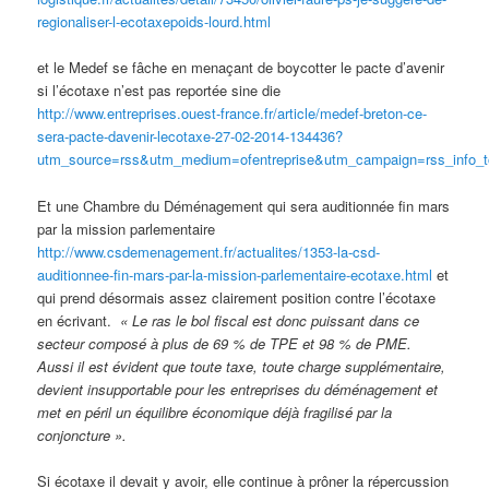
regionaliser-l-ecotaxepoids-
lourd.html
et le Medef se fâche en menaçant de boycotter le pacte d’avenir
si l’écotaxe n’est pas reportée sine die
http://www.entreprises.ouest-france.fr/article/medef-breton-ce-
sera-pacte-davenir-lecotaxe-27-02-2014-134436?
utm_source=rss&utm_medium=ofentreprise&utm_campaign=rss_info_t
Et une Chambre du Déménagement qui sera auditionnée fin mars
par la mission parlementaire
http://www.csdemenagement.fr/actualites/1353-la-csd-
auditionnee-fin-mars-par-la-mission-parlementaire-ecotaxe.html
et
qui prend désormais assez clairement position contre l’écotaxe
en écrivant.
« Le ras le bol fiscal est donc puissant dans ce
secteur composé à plus de 69 % de TPE et 98 % de PME.
Aussi il est évident que toute taxe, toute charge supplémentaire,
devient insupportable pour les entreprises du déménagement et
met en péril un équilibre économique déjà fragilisé par la
conjoncture ».
Si écotaxe il devait y avoir, elle continue à prôner la répercussion