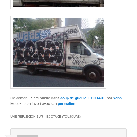
Ce contenu a été publié dans
coup de gueule
,
ECOTAXE
par
Yann
.
Mettez-le en favori avec son
permalien
.
UNE RÉFLEXION SUR «
ECOTAXE (TOUJOURS)
»