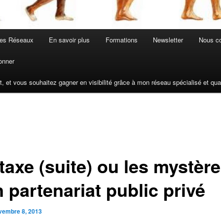
les Réseaux
En savoir plus
Formations
Newsletter
Nous co
onner
t, et vous souhaitez gagner en visibilité grâce à mon réseau spécialisé et q
taxe (suite) ou les mystèr
 partenariat public privé
vembre 8, 2013