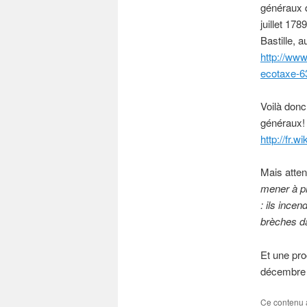
généraux q
juillet 17
Bastille, 
http://ww
ecotaxe-6
Voilà donc
généraux!
http://fr
Mais atten
mener à pr
: ils ince
brèches d
Et une proc
décembre p
Ce contenu 