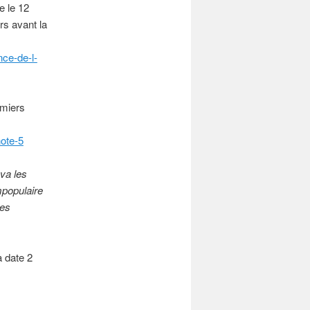
e le 12
rs avant la
ce-de-l-
rmiers
ote-5
 va les
mpopulaire
ses
a date 2