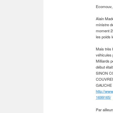
Ecomouv, l
Alain Made
ministre d
moment 230
les poids 
Mais très
véhicules 
Milliards 
début ét
SINON C
COUVREN
GAUCHE I
http://ww
1699165/
Par ailleur