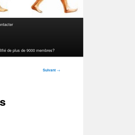
ntacter
ualifié de plus de 9000 membres?
Suivant
→
es