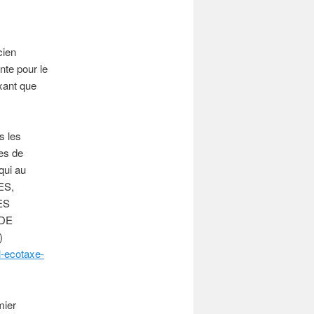
cien
nte pour le
axant que
s les
nes de
qui au
EES,
ES
 DE
)
l-ecotaxe-
mier