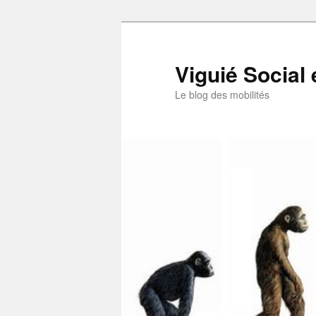
Aller
au
contenu
Viguié Social 
principal
Le blog des mobilités