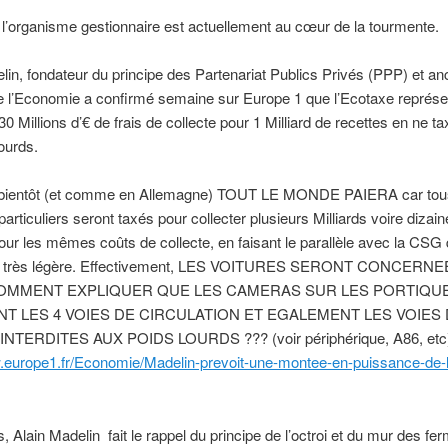
’organisme gestionnaire est actuellement au cœur de la tourmente.
lin, fondateur du principe des Partenariat Publics Privés (PPP) et an
e l’Economie a confirmé semaine sur Europe 1 que l’Ecotaxe représe
 Millions d’€ de frais de collecte pour 1 Milliard de recettes en ne t
lourds.
 bientôt (et comme en Allemagne) TOUT LE MONDE PAIERA car tou
particuliers seront taxés pour collecter plusieurs Milliards voire dizai
pour les mêmes coûts de collecte, en faisant le parallèle avec la CSG 
ait très légère. Effectivement, LES VOITURES SERONT CONCERN
OMMENT EXPLIQUER QUE LES CAMERAS SUR LES PORTIQU
T LES 4 VOIES DE CIRCULATION ET EGALEMENT LES VOIES
NTERDITES AUX POIDS LOURDS ??? (voir périphérique, A86, etc
w.europe1.fr/Economie/Madelin-prevoit-une-montee-en-puissance-de-
s, Alain Madelin fait le rappel du principe de l’octroi et du mur des fer