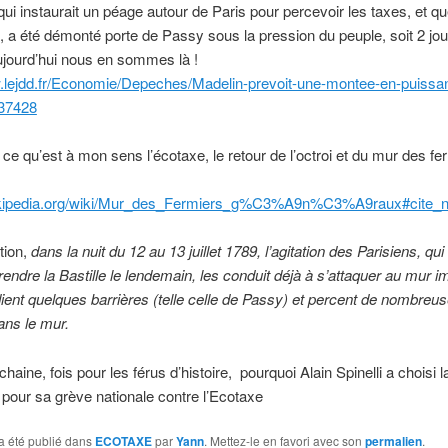
ui instaurait un péage autour de Paris pour percevoir les taxes, et qu
89, a été démonté porte de Passy sous la pression du peuple, soit 2 jou
aujourd’hui nous en sommes là !
w.lejdd.fr/Economie/Depeches/Madelin-prevoit-une-montee-en-puissan
37428
 ce qu’est à mon sens l’écotaxe, le retour de l’octroi et du mur des fe
.wikipedia.org/wiki/Mur_des_Fermiers_g%C3%A9n%C3%A9raux#cite_n
tion,
d
ans la nuit du 12 au 13 juillet 1789, l’agitation des Parisiens, qui
endre la Bastille le lendemain, les conduit déjà à s’attaquer au mur i
ndient quelques barrières (telle celle de Passy) et percent de nombreu
ans le mur.
haine, fois pour les férus d’histoire, pourquoi Alain Spinelli a choisi l
our sa grève nationale contre l’Ecotaxe
a été publié dans
ECOTAXE
par
Yann
. Mettez-le en favori avec son
permalien
.