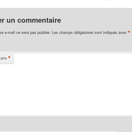
er un commentaire
*
se e-mail ne sera pas publiée.
Les champs obligatoires sont indiqués avec
*
aire