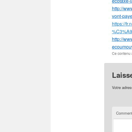
ecotaxe-l
http://ww
vont-pay
https://f
%C3%A9c
http://ww
ecoumouv-
Ce contenu 
Laiss
Votre adres
Comment