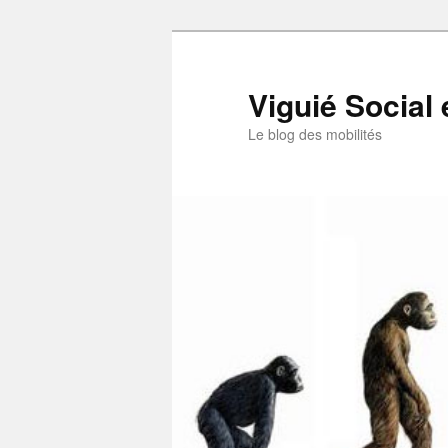
Aller
au
contenu
Viguié Social 
principal
Le blog des mobilités