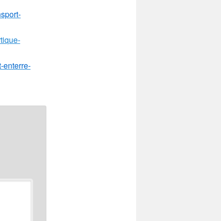
nsport-
tique-
-enterre-