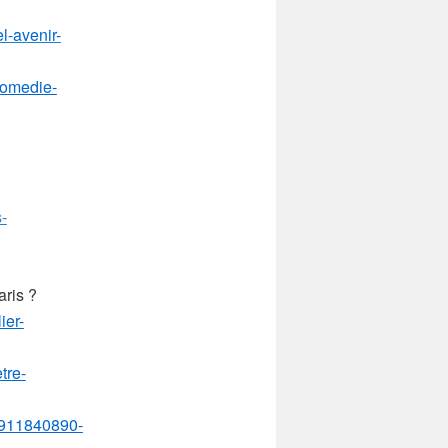
el-avenir-
comedie-
-
ris ?
ier-
tre-
03911840890-