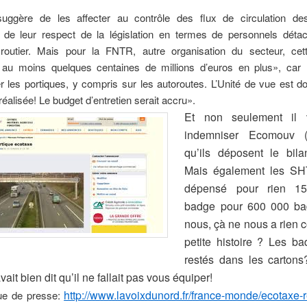
uggère de les affecter au contrôle des flux de circulation d
, de leur respect de la législation en termes de personnels déta
routier. Mais pour la FNTR, autre organisation du secteur, cett
t au moins quelques centaines de millions d’euros en plus», car «i
er les portiques, y compris sur les autoroutes. L’Unité de vue est 
 réalisée! Le budget d’entretien serait accru».
Et non seulement il v
indemniser Ecomouv 
qu’ils déposent le bila
Mais également les SH
dépensé pour rien 1
badge pour 600 000 ba
nous, çà ne nous a rien c
petite histoire ? Les b
restés dans les cartons
ait bien dit qu’il ne fallait pas vous équiper!
http://www.lavoixdunord.fr/france-monde/ecotaxe-re
vue de presse: