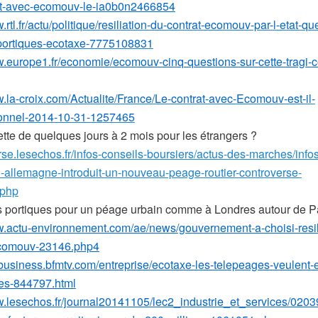
at-avec-ecomouv-le-ia0b0n2466854
.rtl.fr/actu/politique/resiliation-du-contrat-ecomouv-par-l-etat-qu
-portiques-ecotaxe-7775108831
w.europe1.fr/economie/ecomouv-cinq-questions-sur-cette-tragi-
w.la-croix.com/Actualite/France/Le-contrat-avec-Ecomouv-est-il-
tionnel-2014-10-31-1257465
tte de quelques jours à 2 mois pour les étrangers ?
urse.lesechos.fr/infos-conseils-boursiers/actus-des-marches/infos
-allemagne-introduit-un-nouveau-peage-routier-controverse-
.php
s portiques pour un péage urbain comme à Londres autour de Pa
w.actu-environnement.com/ae/news/gouvernement-a-choisi-resil
ecomouv-23146.php4
mbusiness.bfmtv.com/entreprise/ecotaxe-les-telepeages-veulent-e
es-844797.html
w.lesechos.fr/journal20141105/lec2_industrie_et_services/02