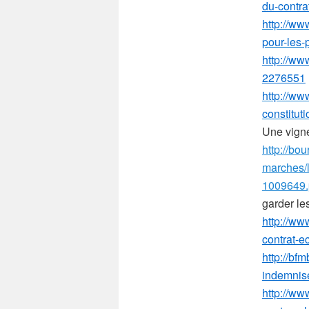
du-contr
http://www
pour-les
http://ww
2276551
http://ww
constitu
Une vigne
http://bo
marches/l
1009649
garder le
http://ww
contrat-
http://bf
indemnis
http://ww