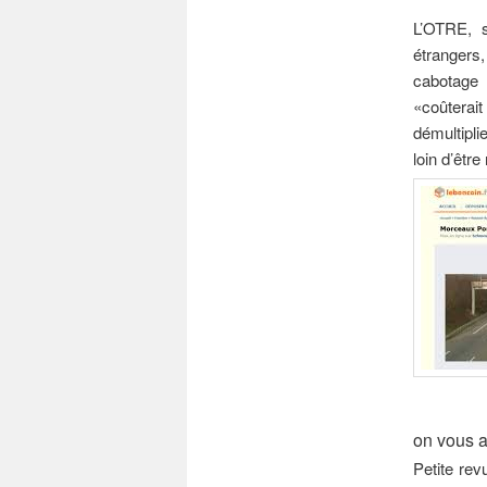
L’OTRE, s
étrangers
cabotage 
«coûterai
démultipli
loin d’être
on vous av
Petite re