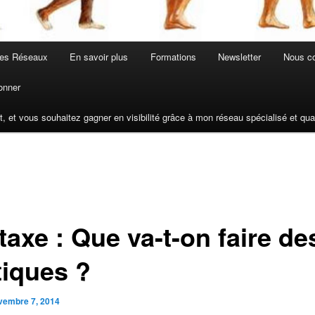
les Réseaux
En savoir plus
Formations
Newsletter
Nous co
onner
t, et vous souhaitez gagner en visibilité grâce à mon réseau spécialisé et q
axe : Que va-t-on faire de
tiques ?
vembre 7, 2014