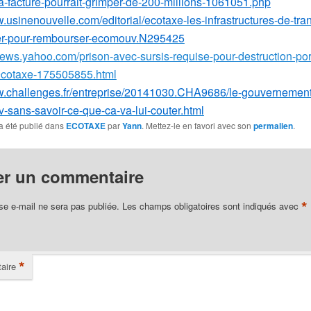
a-facture-pourrait-grimper-de-200-millions-1061051.php
w.usinenouvelle.com/editorial/ecotaxe-les-infrastructures-de-tra
er-pour-rembourser-ecomouv.N295425
r.news.yahoo.com/prison-avec-sursis-requise-pour-destruction-por
otaxe-175505855.html
w.challenges.fr/entreprise/20141030.CHA9686/le-gouvernement
sans-savoir-ce-que-ca-va-lui-couter.html
a été publié dans
ECOTAXE
par
Yann
. Mettez-le en favori avec son
permalien
.
er un commentaire
*
se e-mail ne sera pas publiée.
Les champs obligatoires sont indiqués avec
*
aire