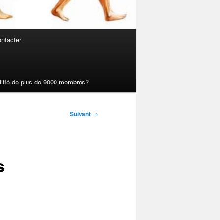
ntacter
ualifié de plus de 9000 membres?
Suivant
→
s