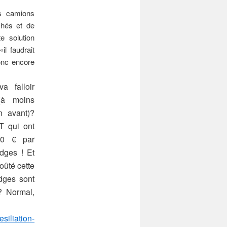
es camions
chés et de
e solution
l faudrait
donc encore
a falloir
(à moins
n avant)?
T qui ont
50 € par
dges ! Et
oûté cette
adges sont
? Normal,
siliation-