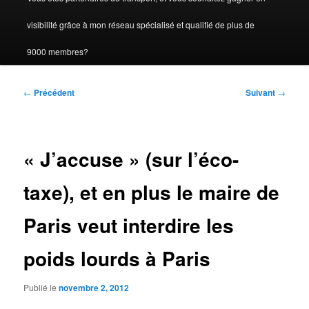
visibilité grâce à mon réseau spécialisé et qualifié de plus de
9000 membres?
Navigation
←
Précédent
Suivant
→
des
articles
« J’accuse » (sur l’éco-
taxe), et en plus le maire de
Paris veut interdire les
poids lourds à Paris
Publié le
novembre 2, 2012