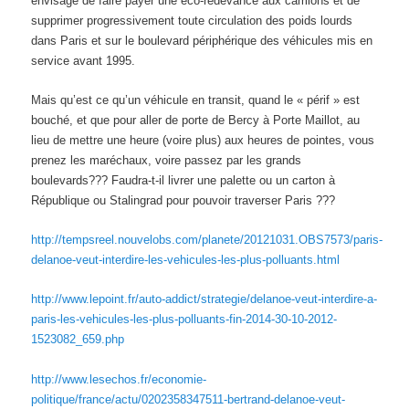
envisage de faire payer une éco-redevance aux camions et de
supprimer progressivement toute circulation des poids lourds
dans Paris et sur le boulevard périphérique des véhicules mis en
service avant 1995.
Mais qu’est ce qu’un véhicule en transit, quand le « périf » est
bouché, et que pour aller de porte de Bercy à Porte Maillot, au
lieu de mettre une heure (voire plus) aux heures de pointes, vous
prenez les maréchaux, voire passez par les grands
boulevards??? Faudra-t-il livrer une palette ou un carton à
République ou Stalingrad pour pouvoir traverser Paris ???
http://tempsreel.nouvelobs.com/planete/20121031.OBS7573/paris-
delanoe-veut-interdire-les-vehicules-les-plus-polluants.html
http://www.lepoint.fr/auto-addict/strategie/delanoe-veut-interdire-a-
paris-les-vehicules-les-plus-polluants-fin-2014-30-10-2012-
1523082_659.php
http://www.lesechos.fr/economie-
politique/france/actu/0202358347511-bertrand-delanoe-veut-