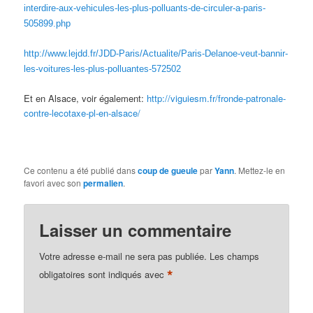
interdire-aux-vehicules-les-plus-polluants-de-circuler-a-paris-
505899.php
http://www.lejdd.fr/JDD-Paris/Actualite/Paris-Delanoe-veut-bannir-
les-voitures-les-plus-polluantes-572502
Et en Alsace, voir également:
http://viguiesm.fr/fronde-patronale-
contre-lecotaxe-pl-en-alsace/
Ce contenu a été publié dans
coup de gueule
par
Yann
. Mettez-le en
favori avec son
permalien
.
Laisser un commentaire
Votre adresse e-mail ne sera pas publiée.
Les champs
*
obligatoires sont indiqués avec